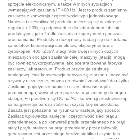
sprzęcie elektronicznym, a także w innych sytuacjach
wymagających zasilania IF 400 Hz. Jest to produkt zamienny
zasilacza z konwersją częstotliwości typu jednostkowego.
Napięcie i częstotliwość produktu mieszczą się w zakresie
regulacji ± 20%, są odpowiednie dla laboratorium lub linii
produkcyjnej, jako źródło zasilania eksperymentu podczas
uruchamiania; Produkty o dużej mocy nadają się do zasilania
samolotów, konserwacji samolotów, eksperymentów z
żyroskopem 400HZ36V, stacji radarowej i innych dużych
mieszanych obciążeń zasilania całej maszyny (stacji), mogą
być również wykorzystywane jako scentralizowana fabryka
zasilaczy, laboratorium. Produkt przyjmuje strukturę
analogową, cała konserwacja odbywa się z przodu, może być
używany niezależnie, można go również załadować do użytku.
Zasilanie: pojedyncze napięcie i częstotliwość prądu
przemiennego, wewnętrzne poprzez prąd zmienny do prądu
stałego; Po przetwornicy DC na AC i konwersji prostowniczej,
sama generuje bardzo stabilną i czystą falę sinusoidalną.
Zasada jest pokazana na rysunku w następujący sposób:
Zasilacz wprowadza napięcie i częstotliwość sieci prądu
przemiennego, a po konwersji prądu przemiennego na prąd
stały i prądu stałego na prąd przemienny przez falownik,
generowana jest przez niego bardzo stabilna i czysta fala