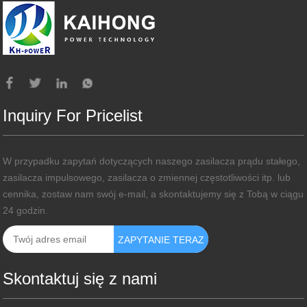
Inquiry For Pricelist
W przypadku zapytań dotyczących naszego zasilacza prądu stałego,
zasilacza impulsowego, zasilacza o zmiennej częstotliwości itp. lub
cennika, zostaw nam swój e-mail, a skontaktujemy się z Tobą w ciągu
24 godzin.
Skontaktuj się z nami