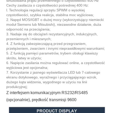
sinusoidalna prądu przemiennego o częstotliwości 400 Hz
Cechy zasilacza o częstotliwości pośredniej 400 Hz:
l. Technologia regulacji sprzętu SPWM o wysokiej
częstotliwości, szybka reakcja, stabilna moc wyjściowa;
2. Napęd MOS/IGBT o dużej mocy (wykorzystujący niemiecki
moduł Siemens lub Mitsubishi), niezawodne działanie, duża
odporność na przeciążenia;
3. Nadaje się do obciążeń rezystancyjnych, indukcyjnych,
przemiennych i mieszanych;
4. Z funkcją zabezpieczającą przed przegrzaniem,
przetężeniem, zwarciem i innymi nieprawidłowymi warunkami;
5. Z funkcją pamięci parametrów, trybem obsługi klawiszy
skrótu, łatwy w użyciu;
6. Napięcie zasilania można regulować online, a częstotliwość
wyjściowa jest opcjonalna;
7. Korzystanie z jasnego wyświetlacza LED lub 7-calowego
ekranu dotykowego, wyraźnego i przyciągającego wzrok,
dużego kąta widzenia, wygodnego w użyciu na linii
produkcyjnej;
Z interfejsem komunikacyjnym RS232/RS485
(opcjonalnie), prędkość transmisji 9600