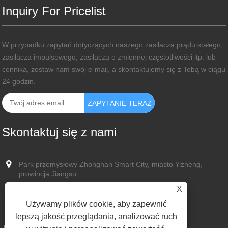
Inquiry For Pricelist
W przypadku zapytań dotyczących naszego zasilacza prądu stałego,
zasilacza impulsowego, zasilacza o zmiennej częstotliwości itp. lub
cennika, zostaw nam swój e-mail, a skontaktujemy się z Tobą w ciągu
24 godzin.
Skontaktuj się z nami
Park przemysłowy Zhongnan Smart City, miasto Yizheng,
prowincja Jiangsu
X
+86-13773587351
Używamy plików cookie, aby zapewnić
+86-13773587351
lepszą jakość przeglądania, analizować ruch