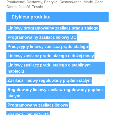
Producenci, Dostawcy, Fabryka, Dostosowane, Marki, Cena,
Oferta, Jakość, Trwałe
Etykieta produktu
Liniowy programowalny zasilacz prądu stałego
Programowalny zasilacz liniowy DC
Precyzyjny liniowy zasilacz prądu stałego
Liniowy zasilacz prądu stałego o dużej mocy
Liniowy zasilacz prądu stałego o stabilnym
napięciu
Zasilacz liniowy regulowany prądem stałym
Regulowany liniowy zasilacz regulowany prądem
stałym
Programowany zasilacz liniowy
Zasilacz liniowy 500 V