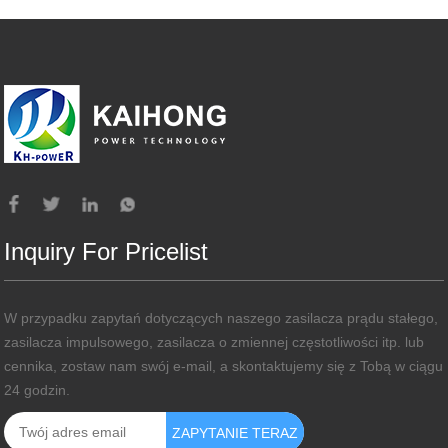
Inquiry For Pricelist
W przypadku zapytań dotyczących naszego zasilacza prądu stałego,
zasilacza impulsowego, zasilacza o zmiennej częstotliwości itp. lub
cennika, zostaw nam swój e-mail, a skontaktujemy się z Tobą w ciągu
24 godzin.